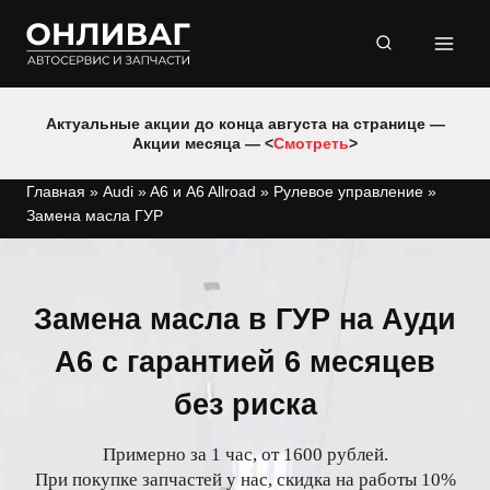
Перейти
к
содержимому
Актуальные акции до конца августа на странице —
Акции месяца — <
Смотреть
>
Главная
»
Audi
»
A6 и A6 Allroad
»
Рулевое управление
»
Замена масла ГУР
Замена масла в ГУР на Ауди
А6 с гарантией 6 месяцев
без риска
Примерно за 1 час, от 1600 рублей.
При покупке запчастей у нас, скидка на работы 10%