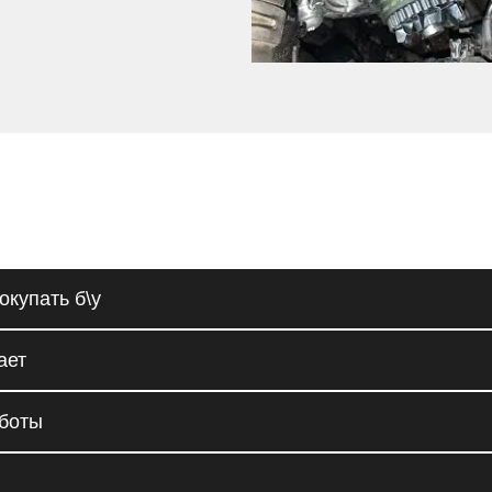
окупать б\у
ает
аботы