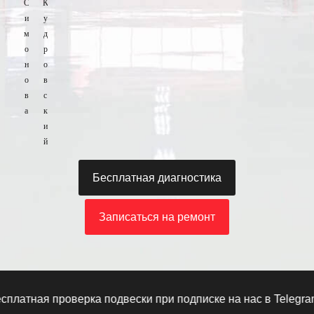
С
К
и
у
м
д
о
р
н
о
о
в
в
с
а
к
и
й
Бесплатная диагностика
Записаться на ремонт
атная проверка подвески при подписке на нас в Telegram
·