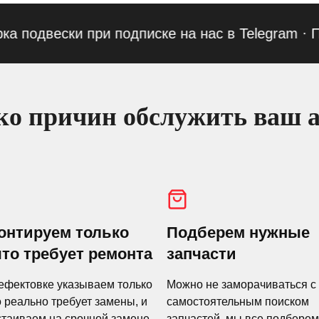
двески при подписке на нас в Telegram
·
Приве
о причин обслужить ваш а
онтируем только
Подберем нужные
что требует ремонта
запчасти
ефектовке указываем только
Можно не заморачиваться с
о реально требует замены, и
самостоятельным поиском
стаиваем на срочной замене.
запчастей, мы все подберем