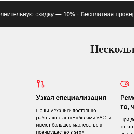
тельную скидку — 10% ·
Бесплатная проверка по
Нескольк
Узкая специализация
Рем
то, 
Наши механики постоянно
работают с автомобилями VAG, и
При д
имеют большее мастерство и
то, чт
преимущество в этом
не на