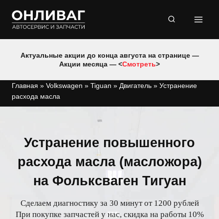
Перейти
к
содержимому
Актуальные акции до конца августа на странице —
Акции месяца — <
Смотреть
>
Главная
»
Volkswagen
»
Tiguan
»
Двигатель
»
Устранение
расхода масла
Устранение повышенного
расхода масла (масложора)
на Фольксваген Тигуан
Сделаем диагностику за 30 минут от 1200 рублей
При покупке запчастей у нас, скидка на работы 10%