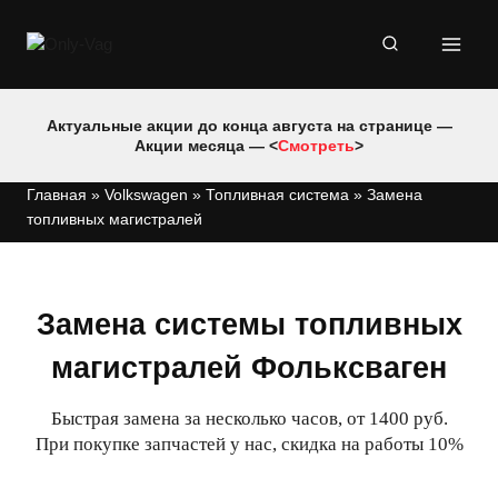
Перейти
к
содержимому
Актуальные акции до конца августа на странице —
Акции месяца — <
Смотреть
>
Главная
»
Volkswagen
»
Топливная система
»
Замена
топливных магистралей
Замена системы топливных
магистралей Фольксваген
Быстрая замена за несколько часов, от 1400 руб.
При покупке запчастей у нас, скидка на работы 10%