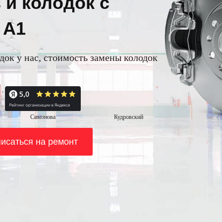
 и колодок с
 A1
одок у нас, стоимость замены колодок
Симонова
Кудровский
исаться на ремонт