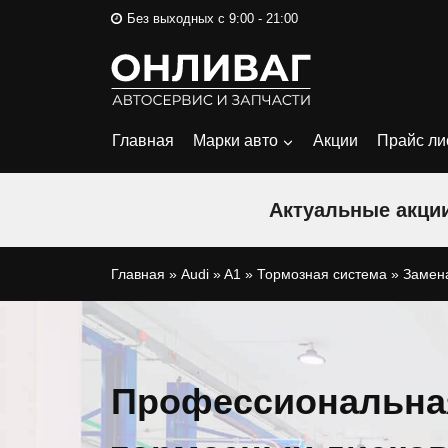
Перейти
Без выходных с 9:00 - 21:00
к
содержимому
Главная
Марки авто
Акции
Прайс ли
Актуальные акции
Главная
»
Audi
»
A1
»
Тормозная система
»
Замена
Профессиональна