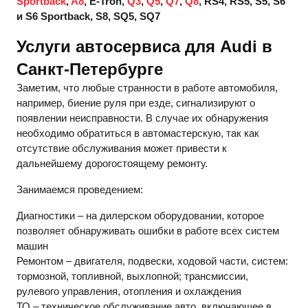
Sportback
,
A8
, E-Tron,
Q3
,
Q5
,
Q7
,
Q8
, RS4, RS5, S5, S6
и S6 Sportback, S8, SQ5, SQ7
Услуги автосервиса для Audi в
Санкт-Петербурге
Заметим, что любые странности в работе автомобиля,
например, биение руля при езде, сигнализируют о
появлении неисправности. В случае их обнаружения
необходимо обратиться в автомастерскую, так как
отсутствие обслуживания может привести к
дальнейшему дорогостоящему ремонту.
Занимаемся проведением:
Диагностики – на дилерском оборудовании, которое
позволяет обнаруживать ошибки в работе всех систем
машин
Ремонтом – двигателя, подвески, ходовой части, систем:
тормозной, топливной, выхлопной; трансмиссии,
рулевого управления, отопления и охлаждения
ТО – техническое обслуживание авто, включающее в