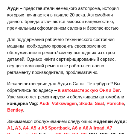
Ауди
– представители немецкого автопрома, история
которых начинается в начале 20 века. Автомобили
данного бренда отличаются высокой надежностью,
премиальным оформлением салона и безопасностью.
Для поддержания рабочего технического состояния
машины необходимо проводить своевременное
обслуживание и ремонт/замену вышедших из строя
деталей. Однако найти сертифицированный сервис,
осуществляющий ремонтные работы согласно
регламенту производителя, проблематично.
Искали автосервис для Ауди в Санкт-Петербурге? Вы
обратились по адресу –
в автомастерскую Онли Ваг
.
Уже много лет ремонтируем и обслуживаем автомобили
концерна Vag:
Audi
,
Volkswagen
,
Skoda
,
Seat
,
Porsche
,
Bentley
.
Занимаемся обслуживанием следующих
моделей Ауди:
A1
,
A3
,
A4
,
A5 и A5 Sportback
,
A6 и A6 Allroad
,
A7