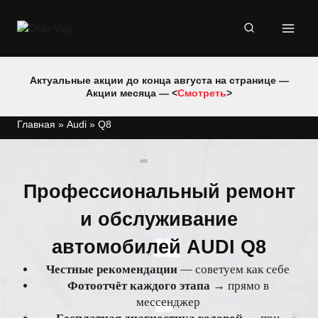
Перейти
к
содержимому
Актуальные акции до конца августа на странице —
Акции месяца — <
Смотреть
>
Главная
»
Audi
»
Q8
Профессиональный ремонт
и обслуживание
автомобилей AUDI Q8
Честные рекомендации
— советуем как себе
Фотоотчёт каждого этапа
→ прямо в
мессенджер