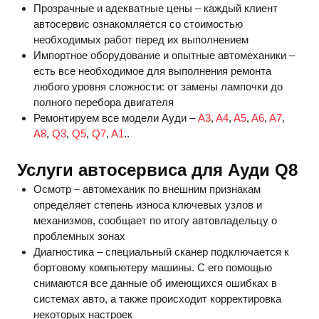
Прозрачные и адекватные цены – каждый клиент
автосервис ознакомляется со стоимостью
необходимых работ перед их выполнением
Импортное оборудование и опытные автомеханики –
есть все необходимое для выполнения ремонта
любого уровня сложности: от замены лампочки до
полного перебора двигателя
Ремонтируем все модели Ауди
–
A3
,
A4
,
A5
,
A6
,
A7
,
A8
,
Q3
,
Q5
,
Q7
,
A1
.
.
Услуги автосервиса для Ауди
Q
8
Осмотр – автомеханик по внешним признакам
определяет степень износа ключевых узлов и
механизмов, сообщает по итогу автовладельцу о
проблемных зонах
Диагностика – специальный сканер подключается к
бортовому компьютеру машины. С его помощью
снимаются все данные об имеющихся ошибках в
системах авто, а также происходит корректировка
некоторых настроек