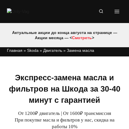
Перейти
к
содержимому
Актуальные акции до конца августа на странице —
Акции месяца — <
Смотреть
>
Главная
»
Skoda
»
Двигатель
»
Замена масла
Экспресс-замена масла и
фильтров на Шкода за 30-40
минут с гарантией
От 1200₽ двигатель | От 1600₽ трансмиссия
При покупке масла и фильтров у нас, скидка на
работы 10%