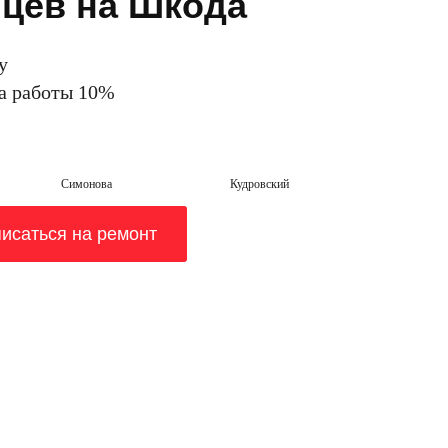
яцев на Шкода
у
на работы 10%
Симонова
Кудровский
исаться на ремонт