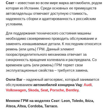
Сеат
– известная во всем мире марка автомобиля, родом
которая из Испании. Среди основных ее преимуществ
автовладельцы отмечают доступную стоимость,
надежность сборки и адаптированность к российским
условиям.
Для поддержания технического состояния машины
необходимо своевременно проводить обслуживание и
заменять изнашиваемые детали. К последним относится
ремень (или цепь) ГРМ. Данный элемент
газораспределительного механизма отвечает за
синхронность вращения коленвала и распредвала. Со
временем цепь (или ремень) ГРМ теряет свои
эксплуатационные свойства – требуется замена.
Онли Ваг
– надежный автосервис, который занимается
обслуживанием
автомобилей концерна Vag
:
Audi
,
Volkswagen
,
Skoda
,
Seat
,
Porsche,
Bentley
.
Меняем ГРМ на моделях Сеат: Leon, Toledo, Ibiza,
Ateca, Altea, Cordoba, Tarraco.