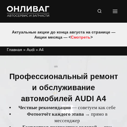
Перейти
к
содержимому
Актуальные акции до конца августа на странице —
Акции месяца — <
Смотреть
>
Главная
»
Audi
»
A4
Профессиональный ремонт
и обслуживание
автомобилей AUDI A4
Честные рекомендации
— советуем как себе
Фотоотчёт каждого этапа
→ прямо в
мессенджер