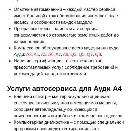
Опытные автомеханики – каждый мастер сервиса
имеет большой стаж обслуживания иномарок, знает
нюансы и особенности каждой модели
Прозрачные цены – клиенты автосервиса
ознакомляются со стоимостью ремонтных работ до
их выполнения
Комплексное обслуживание всего модельного ряда
Ауди:
A3
,
A1
,
A5
,
A6
,
A7
,
A8
,
Q3
,
Q5
,
Q7
,
Q8
.
Наличие сертификации – высокое качество
предоставляемых услуг, соблюдение требований и
рекомендаций завода-изготовителя
Услуги автосервиса для Ауди А4
Внешний осмотр – мастер визуально оценивает
состояние ключевых узлов и механизмов машины,
сообщает автовладельцу об имеющихся
неисправностях и потребности в замене расходников
Компьютерная диагностика – с помощью специальной
программы происходит тестирование всех