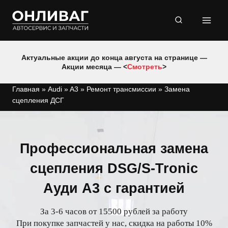
Перейти
к
содержимому
Актуальные акции до конца августа на странице —
Акции месяца — <
Смотреть
>
Главная
»
Audi
»
A3
»
Ремонт трансмиссии
»
Замена
сцепления ДСГ
Профессиональная замена
сцепления DSG/S-Tronic
Ауди A3 с гарантией
За 3-6 часов от 15500 рублей за работу
При покупке запчастей у нас, скидка на работы 10%