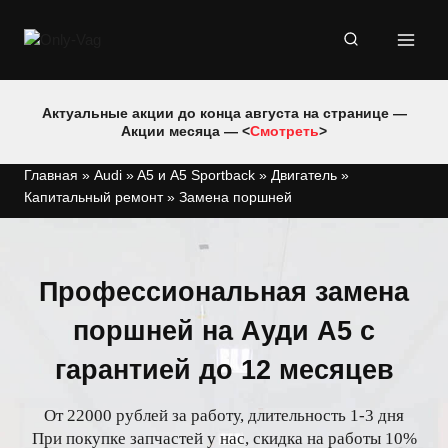
Перейти
к
содержимому
Актуальные акции до конца августа на странице —
Акции месяца — <
Смотреть
>
Главная
»
Audi
»
A5 и A5 Sportback
»
Двигатель
»
Капитальный ремонт
»
Замена поршней
Профессиональная замена
поршней на Ауди А5 с
гарантией до 12 месяцев
От 22000 рублей за работу, длительность 1-3 дня
При покупке запчастей у нас, скидка на работы 10%