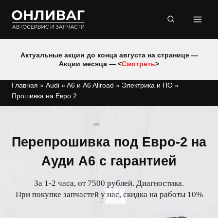
Перейти
к
содержимому
Актуальные акции до конца августа на странице —
Акции месяца — <
Смотреть
>
Главная
»
Audi
»
A6 и A6 Allroad
»
Электрика и ПО
»
Прошивка на Евро 2
Перепрошивка под Евро-2 на
Ауди А6 с гарантией
За 1-2 часа, от 7500 рублей. Диагностика.
При покупке запчастей у нас, скидка на работы 10%