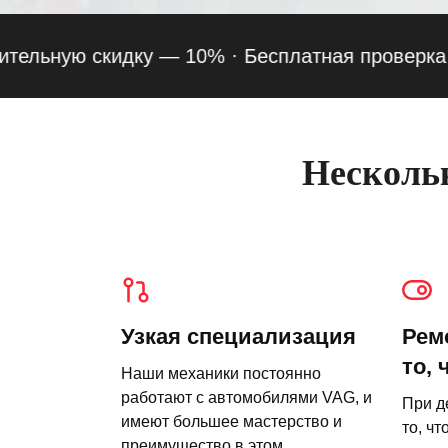
ную скидку — 10% ·
Бесплатная проверка подвес
Нескольк
Узкая специализация
Рем
то, 
Наши механики постоянно
работают с автомобилями VAG, и
При д
имеют большее мастерство и
то, чт
преимущество в этом