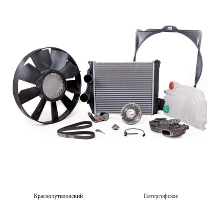
Краснопутиловский
Петергофское