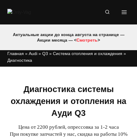
Перейти
к
содержимому
Актуальные акции до конца августа на странице —
Акции месяца — <
Смотреть
>
Главная
»
Audi
»
Q3
»
Система отопления и охлаждения
»
Диагностика
Диагностика системы
охлаждения и отопления на
Ауди Q3
Цена от 2200 рублей, опрессовка за 1-2 часа
При покупке запчастей у нас, скидка на работы 10%