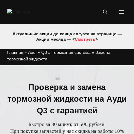
Перейти
к
содержимому
Актуальные акции до конца августа на странице —
Акции месяца — <
Смотреть
>
Главная
»
Audi
»
Q3
»
Тормозная система
»
Замена
тормозной жидкости
Проверка и замена
тормозной жидкости на Ауди
Q3 с гарантией
Быстро за 30 минут, от 500 рублей.
При покупке запчастей у нас скидка на работы 10%