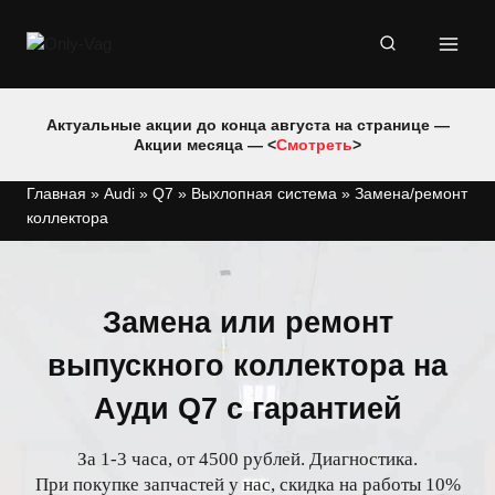
Перейти
к
содержимому
Актуальные акции до конца августа на странице —
Акции месяца — <
Смотреть
>
Главная
»
Audi
»
Q7
»
Выхлопная система
»
Замена/ремонт
коллектора
Замена или ремонт
выпускного коллектора на
Ауди Q7 с гарантией
За 1-3 часа, от 4500 рублей. Диагностика.
При покупке запчастей у нас, скидка на работы 10%