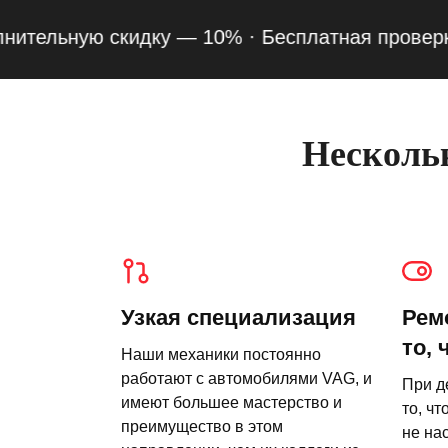
ельную скидку — 10% ·
Бесплатная проверка под
Нескольк
Узкая специализация
Рем
то, 
Наши механики постоянно
работают с автомобилями VAG, и
При д
имеют большее мастерство и
то, чт
преимущество в этом
не на