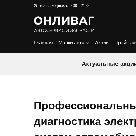
Перейти
Без выходных с 9:00 - 21:00
к
содержимому
Главная
Марки авто
Акции
Прайс ли
Актуальные акции
Профессиональны
диагностика элект