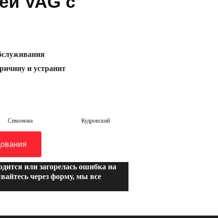
ей VAG с
бслуживания
ричину и устранит
Симонова
Кудровский
дования
водится или загорелась ошибка на
вайтесь через форму, мы все