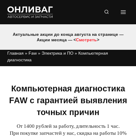
Перейти
к
содержимому
Актуальные акции до конца августа на странице —
Акции месяца — <
Смотреть
>
Главная
»
Faw
»
Электрика и ПО
»
Компьютерная
диагностика
Компьютерная диагностика
FAW с гарантией выявления
точных причин
От 1400 рублей за работу, длительность 1 час.
При покупке запчастей у нас, скидка на работы 10%