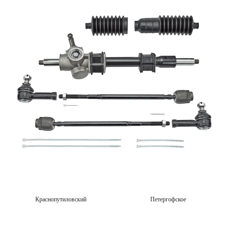
Краснопутиловский
Петергофское