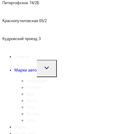
Петергофское 74/2Б
+7 (812) 200-43-13
Краснопутиловская 65/2
+7 (812) 200-43-03
Кудровский проезд 3
+7 (812) 200-44-14
Главная
Переключить
Марки авто
дочернее
меню
Volkswagen
Porsche
Audi
Skoda
Seat
Bentley
Jetta
Акции
Прайс лист