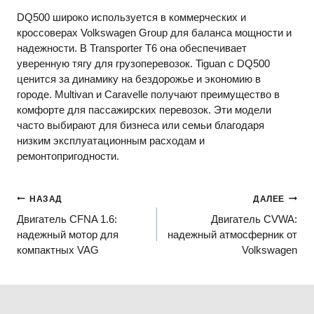
DQ500 широко используется в коммерческих и
кроссоверах Volkswagen Group для баланса мощности и
надежности. В Transporter T6 она обеспечивает
уверенную тягу для грузоперевозок. Tiguan с DQ500
ценится за динамику на бездорожье и экономию в
городе. Multivan и Caravelle получают преимущество в
комфорте для пассажирских перевозок. Эти модели
часто выбирают для бизнеса или семьи благодаря
низким эксплуатационным расходам и
ремонтопригодности.
Навигация
НАЗАД
ДАЛЕЕ
Двигатель CFNA 1.6:
Двигатель CVWA:
по
надежный мотор для
надежный атмосферник от
записям
компактных VAG
Volkswagen