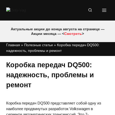
Перейти
к
содержимому
Актуальные акции до конца августа на странице —
Акции месяца — <
Смотреть
>
Главная
»
Полезные статьи
»
Коробка передач DQ500:
надежность, проблемы и ремонт
Коробка передач DQ500:
надежность, проблемы и
ремонт
Коробка передач DQ500 представляет собой одну из
наиболее продвинутых разработок Volkswagen в
сегменте автоматических трансмиссий. Это 7-