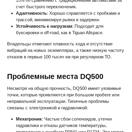
15% по сравнению с традиционными автоматами за
счет быстрого переключения.
Адаптивность
: Хорошо справляется с пробками и
трассой, минимизируя рывки и задержки.
Устойчивость к нагрузкам
: Подходит для
буксировки и off-road, как в Tiguan Allspace.
Владельцы отмечают плавность хода и отсутствие
вибраций на новых экземплярах, а также низкую частоту
отказов в первые 100 тысяч км при регулярном ТО.
Проблемные места DQ500
Несмотря на общую прочность, DQ500 имеет уязвимые
точки, которые проявляются при большом пробеге или
неправильной эксплуатации. Типичные проблемы
связаны с электроникой и гидравликой:
Мехатроник
: Частые сбои соленоидов, утечки
гидравлики и отказы датчиков температуры,
приводящие к ошибкам P0841 или P173A. Это может