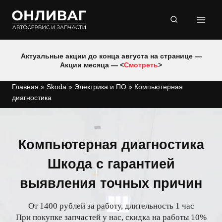
Перейти
к
содержимому
Актуальные акции до конца августа на странице —
Акции месяца — <
Смотреть
>
Главная
»
Skoda
»
Электрика и ПО
»
Компьютерная
диагностика
Компьютерная диагностика
Шкода с гарантией
выявления точных причин
От 1400 рублей за работу, длительность 1 час
При покупке запчастей у нас, скидка на работы 10%