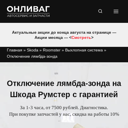
Перейти
к
содержимому
Актуальные акции до конца августа на странице —
Акции месяца — <
Смотреть
>
Главная
»
Skoda
»
Roomster
»
Выхлопная система
»
Отключение лямбда-зонда
Отключение лямбда-зонда на
Шкода Румстер с гарантией
За 1-3 часа, от 7500 рублей. Диагностика.
При покупке запчастей у нас, скидка на работы 10%