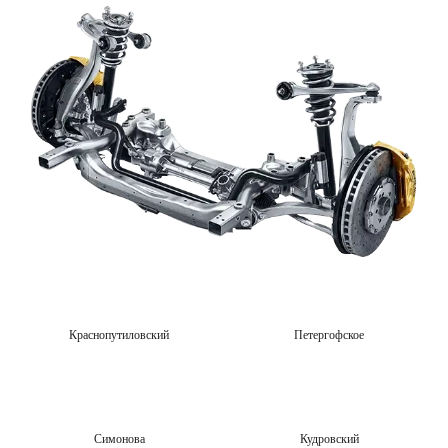
Краснопутиловский
Петергофское
Симонова
Кудровский