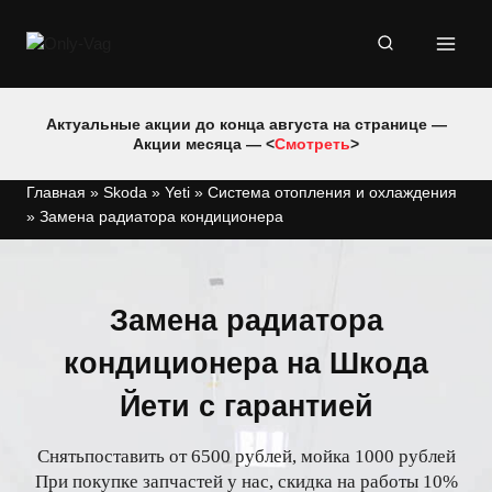
Перейти
к
содержимому
Актуальные акции до конца августа на странице —
Акции месяца — <
Смотреть
>
Главная
»
Skoda
»
Yeti
»
Система отопления и охлаждения
»
Замена радиатора кондиционера
Замена радиатора
кондиционера на Шкода
Йети с гарантией
Снятьпоставить от 6500 рублей, мойка 1000 рублей
При покупке запчастей у нас, скидка на работы 10%