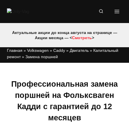
Перейти
к
содержимому
Актуальные акции до конца августа на странице —
Акции месяца — <
Смотреть
>
Главная
»
Volkswagen
»
Caddy
»
Двигатель
»
Капитальный
ремонт
»
Замена поршней
Профессиональная замена
поршней на Фольксваген
Кадди с гарантией до 12
месяцев