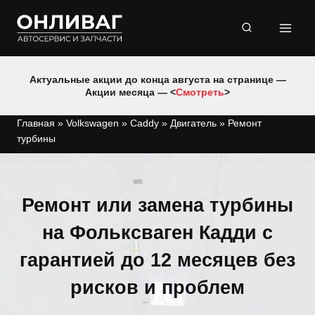
Перейти
к
содержимому
Актуальные акции до конца августа на странице —
Акции месяца — <
Смотреть
>
Главная
»
Volkswagen
»
Caddy
»
Двигатель
»
Ремонт
турбины
Ремонт или замена турбины
на Фольксваген Кадди с
гарантией до 12 месяцев без
рисков и проблем