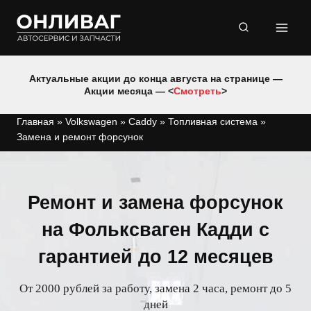
Перейти
к
содержимому
Актуальные акции до конца августа на странице —
Акции месяца — <
Смотреть
>
Главная
»
Volkswagen
»
Caddy
»
Топливная система
»
Замена и ремонт форсунок
Ремонт и замена форсунок
на Фольксваген Кадди с
гарантией до 12 месяцев
От 2000 рублей за работу, замена 2 часа, ремонт до 5
дней