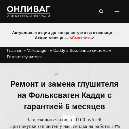
Перейти
к
содержимому
Актуальные акции до конца августа на странице —
Акции месяца — <
Смотреть
>
Главная
»
Volkswagen
»
Caddy
»
Выхлопная система
»
Ремонт глушителя
Ремонт и замена глушителя
на Фольксваген Кадди с
гарантией 6 месяцев
За несколько часов, от 1100 рублей.
При покупке запчастей у нас, скидка на работы 10%