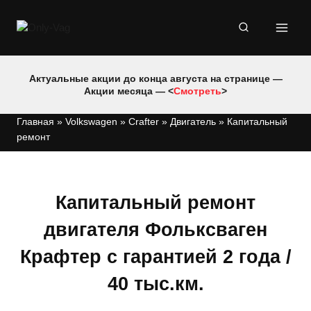
Перейти
к
содержимому
Актуальные акции до конца августа на странице —
Акции месяца — <
Смотреть
>
Главная
»
Volkswagen
»
Crafter
»
Двигатель
»
Капитальный
ремонт
Капитальный ремонт
двигателя Фольксваген
Крафтер с гарантией 2 года /
40 тыс.км.