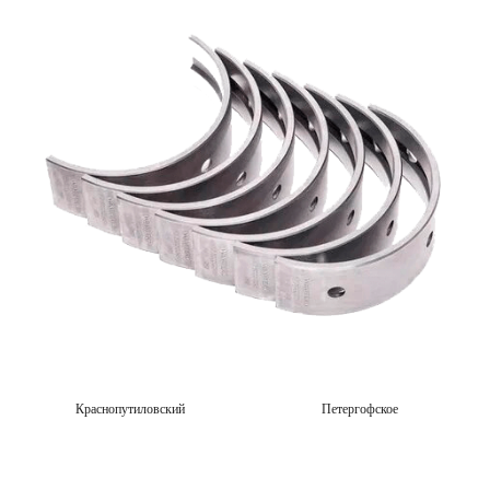
Краснопутиловский
Петергофское