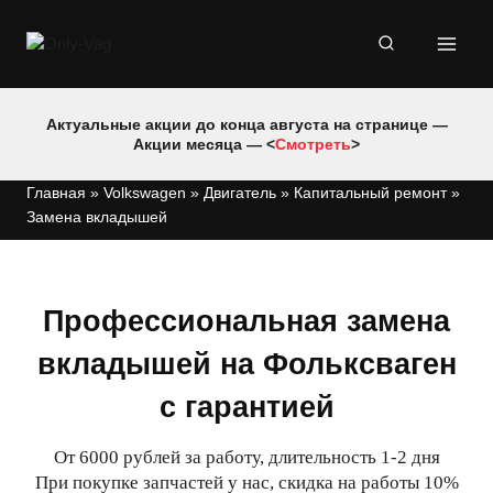
Перейти
к
содержимому
Актуальные акции до конца августа на странице —
Акции месяца — <
Смотреть
>
Главная
»
Volkswagen
»
Двигатель
»
Капитальный ремонт
»
Замена вкладышей
Профессиональная замена
вкладышей на Фольксваген
с гарантией
От 6000 рублей за работу, длительность 1-2 дня
При покупке запчастей у нас, скидка на работы 10%