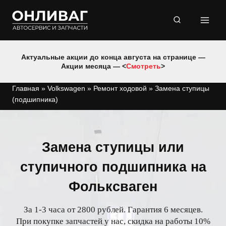
Перейти
к
содержимому
Актуальные акции до конца августа на странице —
Акции месяца — <
Смотреть
>
Главная
»
Volkswagen
»
Ремонт ходовой
»
Замена ступицы
(подшипника)
Замена ступицы или
ступичного подшипника на
Фольксваген
За 1-3 часа от 2800 рублей. Гарантия 6 месяцев.
При покупке запчастей у нас, скидка на работы 10%