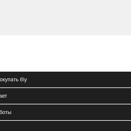
окупать б\у
ает
аботы