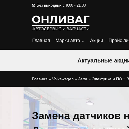
Перейти
Без выходных с 9:00 - 21:00
к
содержимому
Главная
Марки авто
Акции
Прайс ли
Актуальные акции
Главная
»
Volkswagen
»
Jetta
»
Электрика и ПО
»
З
Замена датчиков 