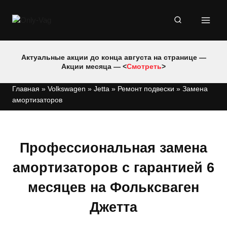
Перейти
к
содержимому
Актуальные акции до конца августа на странице —
Акции месяца — <
Смотреть
>
Главная
»
Volkswagen
»
Jetta
»
Ремонт подвески
»
Замена
амортизаторов
Профессиональная замена
амортизаторов с гарантией 6
месяцев на Фольксваген
Джетта