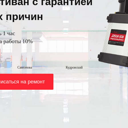
тиван с гарантией
х причин
 1 час
на работы 10%
Симонова
Кудровский
исаться на ремонт