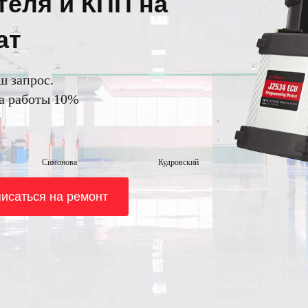
теля и КПП на
ат
ш запрос.
на работы 10%
Симонова
Кудровский
исаться на ремонт