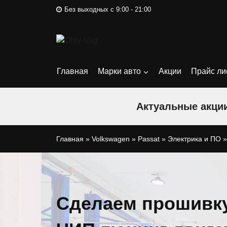
Перейти
Без выходных с 9:00 - 21:00
к
содержимому
Главная
Марки авто
Акции
Прайс ли
Актуальные акции
Главная
»
Volkswagen
»
Passat
»
Электрика и ПО
Сделаем прошивку