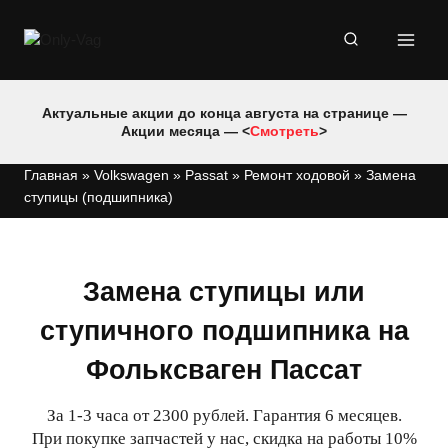
Перейти
к
содержимому
Актуальные акции до конца августа на странице —
Акции месяца — <
Смотреть
>
Главная
»
Volkswagen
»
Passat
»
Ремонт ходовой
»
Замена
ступицы (подшипника)
Замена ступицы или
ступичного подшипника на
Фольксваген Пассат
За 1-3 часа от 2300 рублей. Гарантия 6 месяцев.
При покупке запчастей у нас, скидка на работы 10%