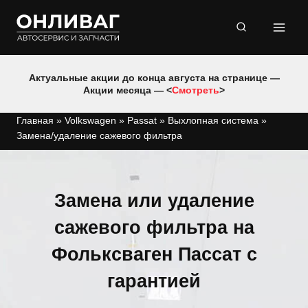
Перейти
к
содержимому
Актуальные акции до конца августа на странице —
Акции месяца — <
Смотреть
>
Главная
»
Volkswagen
»
Passat
»
Выхлопная система
»
Замена/удаление сажевого фильтра
Замена или удаление
сажевого фильтра на
Фольксваген Пассат с
гарантией