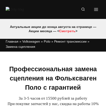
Перейти
к
содержимому
Актуальные акции до конца августа на странице —
Акции месяца — <
Смотреть
>
Главная
»
Volkswagen
»
Polo
»
Ремонт трансмиссии
»
Замена сцепления
Профессиональная замена
сцепления на Фольксваген
Поло с гарантией
За 3-5 часов от 15500 рублей за работу
При покупке запчастей у нас, скидка на работы 10%