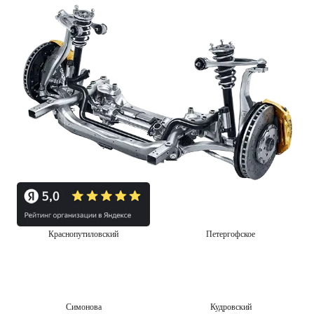
Краснопутиловский
Петергофское
Симонова
Кудровский