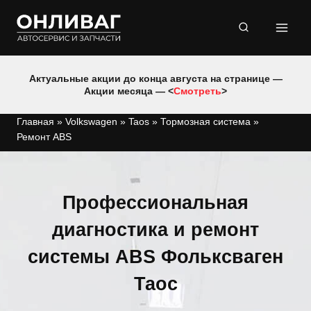
Перейти
к
содержимому
Актуальные акции до конца августа на странице —
Акции месяца — <
Смотреть
>
Главная
»
Volkswagen
»
Taos
»
Тормозная система
»
Ремонт ABS
Профессиональная
диагностика и ремонт
системы ABS Фольксваген
Таос