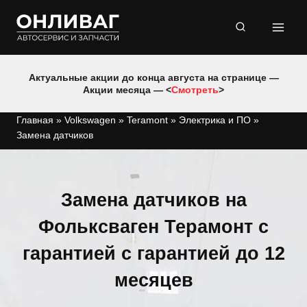
Перейти
к
содержимому
Актуальные акции до конца августа на странице —
Акции месяца — <
Смотреть
>
Главная
»
Volkswagen
»
Teramont
»
Электрика и ПО
»
Замена датчиков
Замена датчиков на
Фольксваген Терамонт с
гарантией с гарантией до 12
месяцев