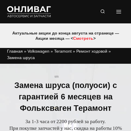
Перейти
к
содержимому
Актуальные акции до конца августа на странице —
Акции месяца — <
Смотреть
>
Главная
»
Volkswagen
»
Teramont
»
Ремонт ходовой
»
Замена шруса
Замена шруса (полуоси) с
гарантией 6 месяцев на
Фольксваген Терамонт
За 1-3 часа от 2200 рублей за работу.
При покупке запчастей у нас, скидка на работы 10%