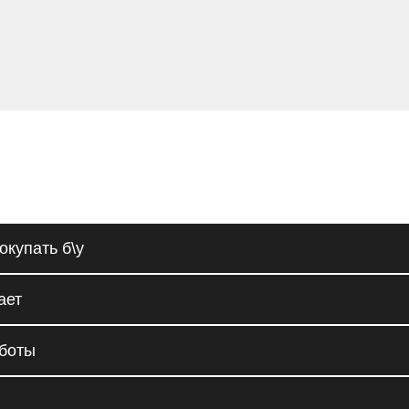
окупать б\у
ает
аботы