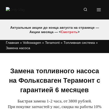
Перейти
к
содержимому
Актуальные акции до конца августа на странице —
Акции месяца — <
Смотреть
>
Главная
»
Volkswagen
»
Teramont
»
Топливная система
»
Замена насоса
Замена топливного насоса
на Фольксваген Терамонт с
гарантией 6 месяцев
Быстрая замена 1-2 часа, от 3800 рублей.
При покупке запчастей у нас, скидка на работы 10%